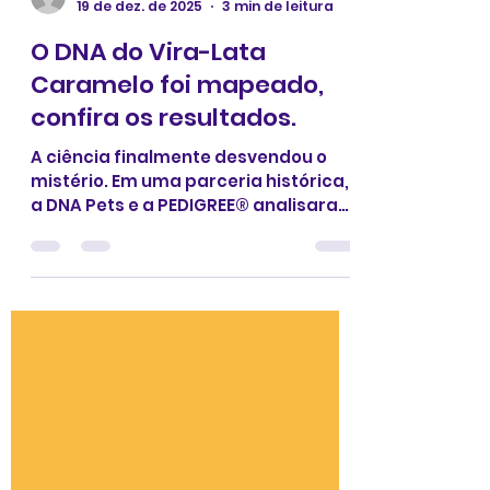
fernandamoraes90
19 de dez. de 2025
3 min de leitura
O DNA do Vira-Lata
Caramelo foi mapeado,
confira os resultados.
A ciência finalmente desvendou o
mistério. Em uma parceria histórica,
a DNA Pets e a PEDIGREE® analisaram
65 mil marcadores genéticos para
revelar a 'receita' do cão mais
amado do Brasil.