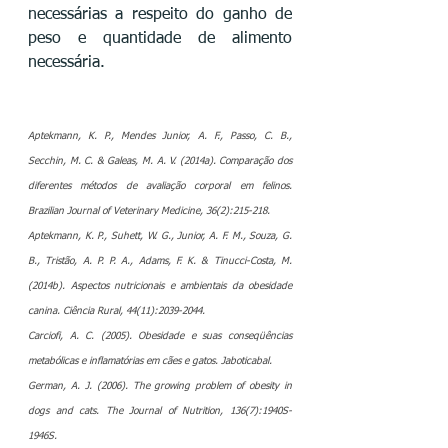
necessárias a respeito do ganho de 
peso e quantidade de alimento 
necessária.
Aptekmann, K. P., Mendes Junior, A. F., Passo, C. B., 
Secchin, M. C. & Galeas, M. A. V. (2014a). Comparação dos 
diferentes métodos de avaliação corporal em felinos. 
Brazilian Journal of Veterinary Medicine, 36(2):215-218. 
Aptekmann, K. P., Suhett, W. G., Junior, A. F. M., Souza, G. 
B., Tristão, A. P. P. A., Adams, F. K. & Tinucci-Costa, M. 
(2014b). Aspectos nutricionais e ambientais da obesidade 
canina. Ciência Rural, 44(11):2039-2044. 
Carciofi, A. C. (2005). Obesidade e suas conseqüências 
metabólicas e inflamatórias em cães e gatos. Jaboticabal. 
German, A. J. (2006). The growing problem of obesity in 
dogs and cats. The Journal of Nutrition, 136(7):1940S-
1946S. 