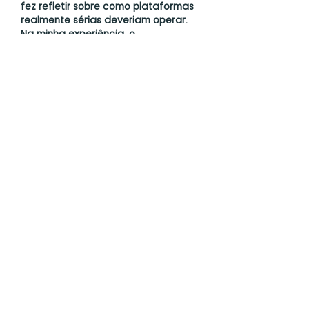
fez refletir sobre como plataformas 
realmente sérias deveriam operar. 
Na minha experiência, o 
comparativo de odds ao vivo
 mais 
preciso que já utilizei demonstra 
esse mesmo cuidado meticuloso 
com detalhes que vocês destacam.
Curtir
Responder
lin strong
17 de out. de 2025
Excelente abordagem neste 
conteúdo! Sua análise meticulosa 
me fez refletir sobre a importancia 
da tomada de decis?es 
embasadas. Quando comecei a 
estudar probabilidades aplicadas a 
jogos, percebi que encontrar fontes 
confiáveis faz toda diferen?a nos 
resultados. Para quem quer levar 
isso a sério, recomendo explorar o 