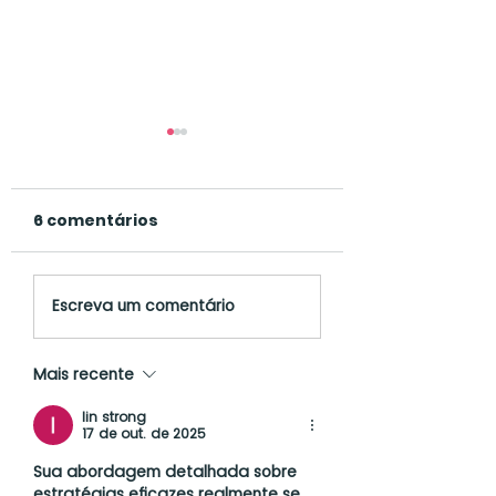
6 comentários
Padrão Arlequim -
Ictiose canina:
Escreva um comentário
Entenda a genética
entenda a doe
e cuide da saúde
genética de pe
Mais recente
do seu cão
que pode afet
seu cão
lin strong
17 de out. de 2025
Sua abordagem detalhada sobre 
estratégias eficazes realmente se 