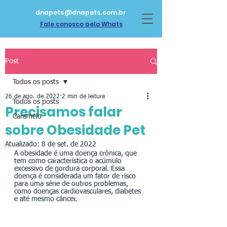
dnapets@dnapets.com.br
Fale conosco pelo Whats
Post
Todos os posts
26 de ago. de 2022
2 min de leitura
Todos os posts
Precisamos falar
Caramelo
sobre Obesidade Pet
Atualizado:
8 de set. de 2022
A obesidade é uma doença crônica, que 
tem como característica o acúmulo 
excessivo de gordura corporal. Essa 
doença é considerada um fator de risco 
para uma série de outros problemas, 
como doenças cardiovasculares, diabetes 
e até mesmo câncer.