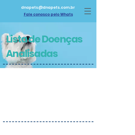
dnapets@dnapets.com.br
Fale conosco pelo Whats
Lista de Doenças
Analisadas
Confira na lista abaixo a lista
de doenças analisadas pelo
Pet DNA Saúde.
Urolitíase 2,8-diidroxi-